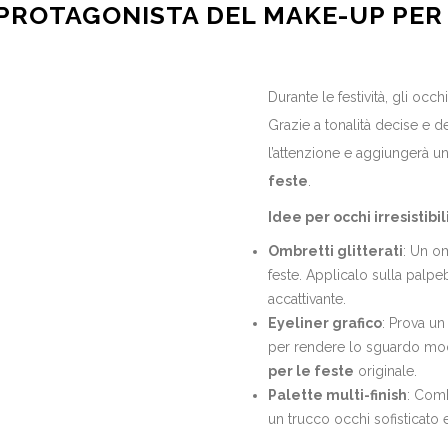
L PROTAGONISTA DEL MAKE-UP PER
Durante le festività, gli occ
Grazie a tonalità decise e det
l’attenzione e aggiungerà u
feste
.
Idee per occhi irresistibili
Ombretti glitterati
: Un om
feste. Applicalo sulla palp
accattivante.
Eyeliner grafico
: Prova un
per rendere lo sguardo mod
per le feste
originale.
Palette multi-finish
: Com
un trucco occhi sofisticato