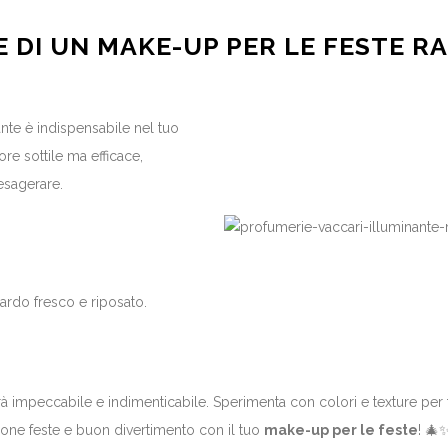
E DI UN MAKE-UP PER LE FESTE R
ante è indispensabile nel tuo
re sottile ma efficace,
esagerare.
ardo fresco e riposato.
à impeccabile e indimenticabile. Sperimenta con colori e texture per t
 Buone feste e buon divertimento con il tuo
make-up per le feste
! 🎄