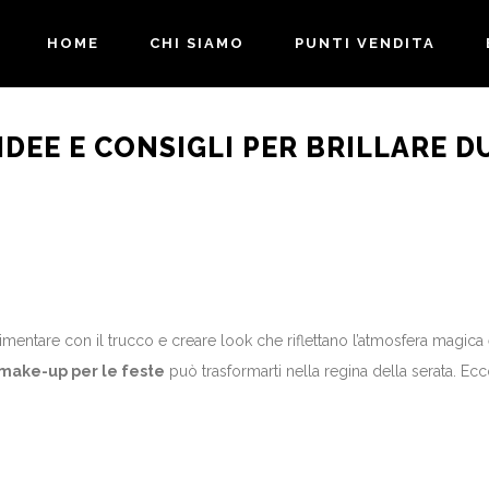
HOME
CHI SIAMO
PUNTI VENDITA
 IDEE E CONSIGLI PER BRILLARE 
mentare con il trucco e creare look che riflettano l’atmosfera magica e
make-up per le feste
può trasformarti nella regina della serata. Ecc