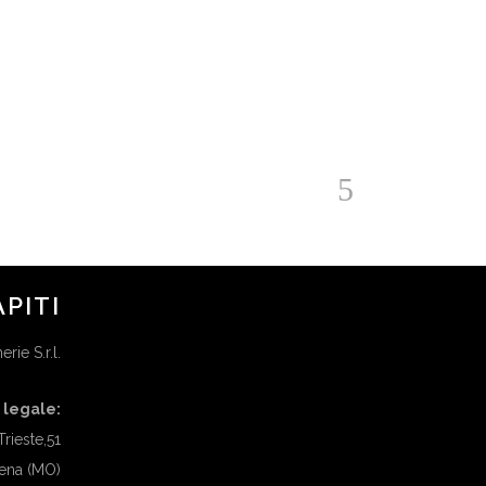
APITI
rie S.r.l.
 legale:
Trieste,51
ena (MO)