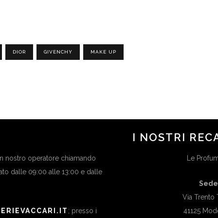
DIOR
GIVENCHY
MAKE UP
I NOSTRI REC
 un nostro operatore chiamando
Le Profume
bato dalle 09:00 alle 13:00 e dalle
Sede
Via Trento 
ERIEVACCARI.IT
; presso i
41125 Mod