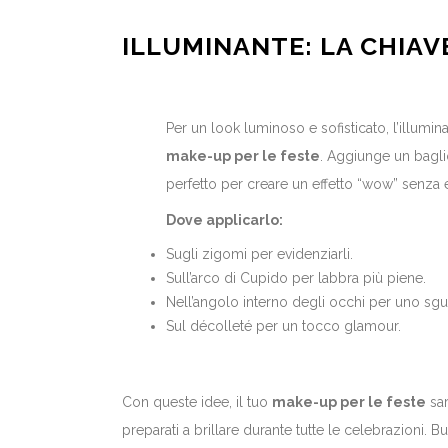
ILLUMINANTE: LA CHIAV
Per un look luminoso e sofisticato, l’illumin
make-up per le feste
. Aggiunge un baglio
perfetto per creare un effetto “wow” senza 
Dove applicarlo:
Sugli zigomi per evidenziarli.
Sull’arco di Cupido per labbra più piene.
Nell’angolo interno degli occhi per uno sgu
Sul décolleté per un tocco glamour.
Con queste idee, il tuo
make-up per le feste
sar
preparati a brillare durante tutte le celebrazioni.