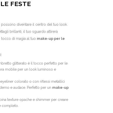
 LE FESTE
hi possono diventare il centro del tuo look.
tagli brillanti, il tuo sguardo attirerà
n tocco di magia al tuo
make-up per le
:
bretto glitterato è il tocco perfetto per le
ebra mobile per un look luminoso e
 eyeliner colorato o con riflessi metallici
erno e audace. Perfetto per un
make-up
bina texture opache e shimmer per creare
 e completo.