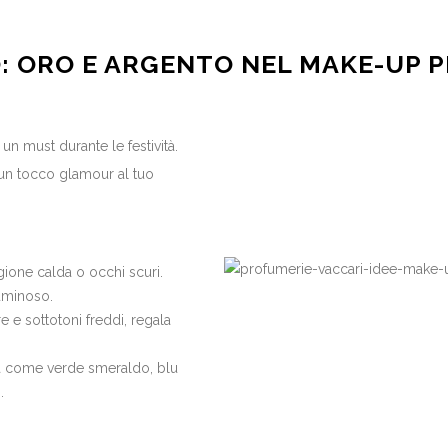
: ORO E ARGENTO NEL MAKE-UP P
un must durante le festività.
 un tocco glamour al tuo
gione calda o occhi scuri.
uminoso.
re e sottotoni freddi, regala
ità come verde smeraldo, blu
.