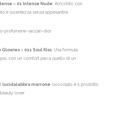
Intense – 01 Intense Nude
: Arricchito con
ento e lucentezza senza appesantire.
lowies – 011 Soul Kiss
: Una formula
 più, con un comfort pari a quello di un
il
lucidalabbra marrone
cioccolato è il prodotto
 beauty lover.