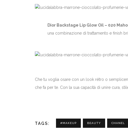
Dior Backstage Lip Glow Oil – 020 Mah
una combinazione di trattamento e finish bri
Che tu voglia osare con un look rétro o semplicem
che fa per te. Con la sua capacità di unire cura, sti
TAGS:
#MAKEUP
BEAUTY
CHANEL