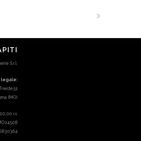
APITI
rie S.r.l.
 legale:
Trieste,51
ena (MO)
0,00 i.v.
 MO24508
26830364