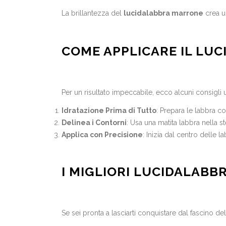
La brillantezza del
lucidalabbra marrone
crea un
COME APPLICARE IL LU
Per un risultato impeccabile, ecco alcuni consigli ut
Idratazione Prima di Tutto
: Prepara le labbra c
Delinea i Contorni
: Usa una matita labbra nella s
Applica con Precisione
: Inizia dal centro delle 
I MIGLIORI LUCIDALAB
Se sei pronta a lasciarti conquistare dal fascino de