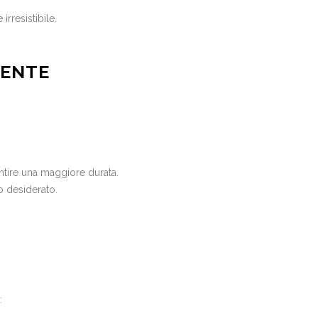
rresistibile.
MENTE
ntire una maggiore durata.
to desiderato.
: