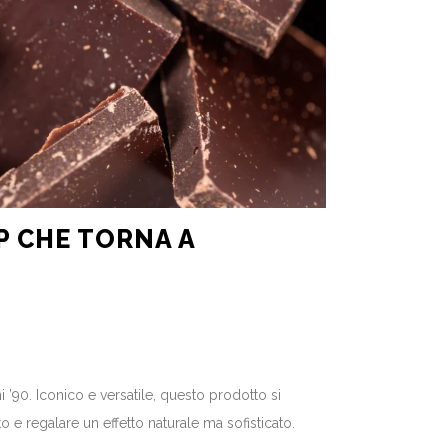
P CHE TORNA A
’90. Iconico e versatile, questo prodotto si
 e regalare un effetto naturale ma sofisticato.