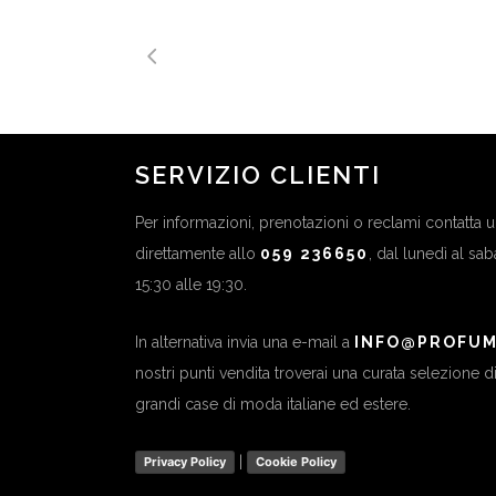
SERVIZIO CLIENTI
Per informazioni, prenotazioni o reclami contatta
direttamente allo
059 236650
, dal lunedì al sa
15:30 alle 19:30.
In alternativa invia una e-mail a
INFO@PROFUM
nostri punti vendita troverai una curata selezione 
grandi case di moda italiane ed estere.
|
Privacy Policy
Cookie Policy