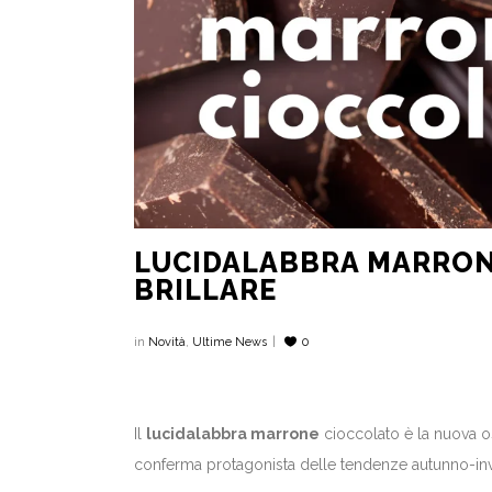
LUCIDALABBRA MARRONE
BRILLARE
in
Novità
,
Ultime News
0
Il
lucidalabbra marrone
cioccolato è la nuova os
conferma protagonista delle tendenze autunno-invern