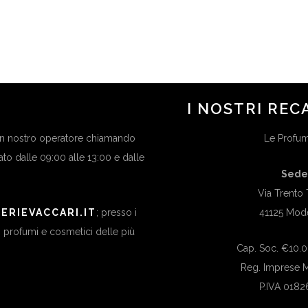
I NOSTRI REC
 un nostro operatore chiamando
Le Profume
bato dalle 09:00 alle 13:00 e dalle
Sede
Via Trento 
ERIEVACCARI.IT
; presso i
41125 Mod
di profumi e cosmetici delle più
Cap. Soc. €10.00
Reg. Imprese
P.IVA 018