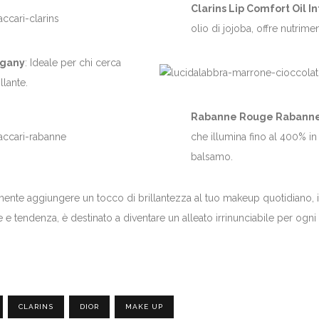
Clarins Lip Comfort Oil 
olio di jojoba, offre nutrim
ogany
: Ideale per chi cerca
llante.
Rabanne Rouge Rabanne G
che illumina fino al 400% in
balsamo.
ente aggiungere un tocco di brillantezza al tuo makeup quotidiano, 
le e tendenza, è destinato a diventare un alleato irrinunciabile per ogni
CLARINS
DIOR
MAKE UP