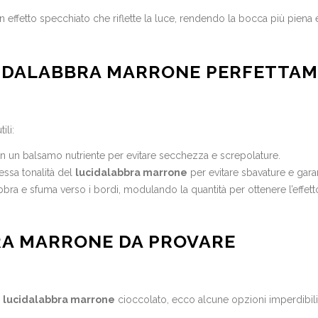
 effetto specchiato che riflette la luce, rendendo la bocca più piena e i
CIDALABBRA MARRONE PERFETTA
ili:
on un balsamo nutriente per evitare secchezza e screpolature.
tessa tonalità del
lucidalabbra marrone
per evitare sbavature e gara
labbra e sfuma verso i bordi, modulando la quantità per ottenere l’effet
BRA MARRONE DA PROVARE
l
lucidalabbra marrone
cioccolato, ecco alcune opzioni imperdibili