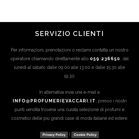
SERVIZIO CLIENTI
Per informazioni, prenotazioni o reclami contatta un nostro
operatore chiamando direttamente allo
059 236650
, dal
lunedì al sabato dalle 09:00 alle 13:00 e dalle 15:30 alle
19:30.
In alternativa invia una e-mail a
INFO@PROFUMERIEVACCARI.IT
; presso i nostri
punti vendita troverai una curata selezione di profumi e
cosmetici delle più grandi case di moda italiane ed estere.
|
Privacy Policy
Cookie Policy