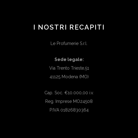
I NOSTRI RECAPITI
Le Profumerie S.r.l.
Sede legale:
Via Trento Trieste,51
41125 Modena (MO)
Cap. Soc. €10.000,00 i.v.
Reg. Imprese MO24508
P.IVA 01826830364