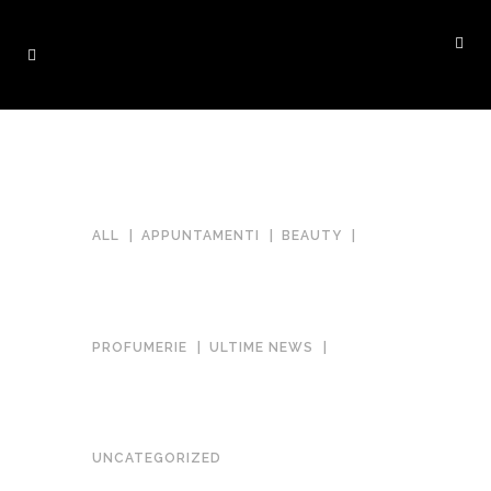
ALL
APPUNTAMENTI
BEAUTY
PROFUMERIE
ULTIME NEWS
UNGHIE COLOR CIOCCOLATO:
UNCATEGORIZED
LA TENDENZA ELEGANTE CHE