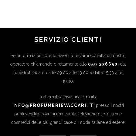
in
Beauty Trend
SERVIZIO CLIENTI
Per informazioni, prenotazioni o reclami contatta un nostro
operatore chiamando direttamente allo
059 236650
, dal
lunedì al sabato dalle 09:00 alle 13:00 e dalle 15:30 alle
19:30.
In alternativa invia una e-mail a
INFO@PROFUMERIEVACCARI.IT
; presso i nostri
punti vendita troverai una curata selezione di profumi e
cosmetici delle più grandi case di moda italiane ed estere.