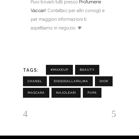
Puoi trovarli tutti presso
Profumerie
Vaccari
! Contattaci per altri consigli e
per maggiori informazioni ti
aspettiamo in negozio. 💗
TAGS:
#MAKEUP
BEAUTY
CHANEL
DIEGODALLAPALMA
DIOR
MASCARA
NAJOLEARI
PUPA