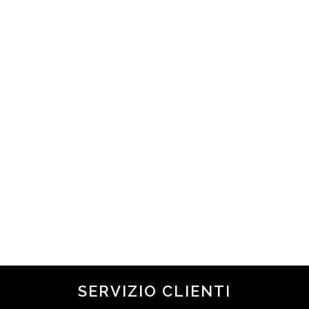
I MIGLIORI SIERI VISO PER LA
NOTTE
in
Novità
,
Ultime News
COME FAR DURARE
L’ABBRONZATURA PIÙ A LUNGO
⋆⭒˚.⋆
in
Novità
,
Ultime News
SERVIZIO CLIENTI