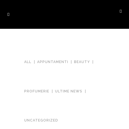
ALL
APPUNTAMENTI
BEAUTY
PROFUMERIE
ULTIME NEWS
LA SKINCARE DI LUGLIO: LA
ROUTINE IDEALE PER UNA PELLE
RADIOSA
UNCATEGORIZED
in
Novità
,
Ultime News
,
Uncategorized