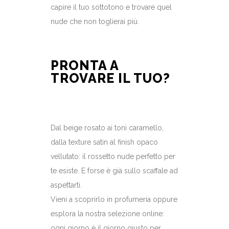
capire il tuo sottotono e trovare quel
nude che non toglierai più.
PRONTA A
TROVARE IL TUO?
Dal beige rosato ai toni caramello,
dalla texture satin al finish opaco
vellutato: il rossetto nude perfetto per
te esiste. E forse è già sullo scaffale ad
aspettarti.
Vieni a scoprirlo in profumeria oppure
esplora la nostra selezione online:
ogni giorno è il giorno giusto per