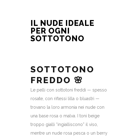
IL NUDE IDEALE
PER OGNI
SOTTOTONO
SOTTOTONO
FREDDO 🌸
Le pelli con sottotoni freddi — spesso
rosate, con riflessi lilla o bluastri —
trovano la loro armonia nei nude con
una base rosa o malva. I toni beige
troppo gialli “ingialliscono” il viso,
mentre un nude rosa pesca o un berry