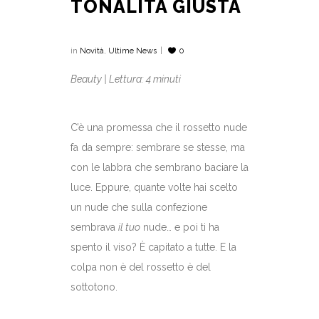
TONALITÀ GIUSTA
in
Novità
,
Ultime News
0
Beauty | Lettura: 4 minuti
C’è una promessa che il rossetto nude
fa da sempre: sembrare se stesse, ma
con le labbra che sembrano baciare la
luce. Eppure, quante volte hai scelto
un nude che sulla confezione
sembrava
il tuo
nude… e poi ti ha
spento il viso? È capitato a tutte. E la
colpa non è del rossetto è del
sottotono.