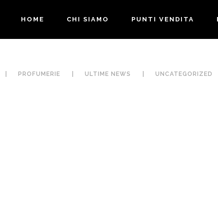
HOME
CHI SIAMO
PUNTI VENDITA
PROFUMERIE
ULTIME NEWS
UNCATEGORIZED
IL NUDE PERFETTO
, LATTE, POP O
ESISTE… BASTA
Y? I COLORI DI
TROVARE LA TONALITÀ
CURE PIÙ COOL
GIUSTA
L’ESTATE 2025
in
Novità
,
Ultime News