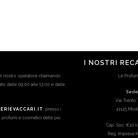
CHY VISAGISTA |
DIOR VISAGISTA |
0 MAGGIO – I
15/19 APRILE – LA
TALI – MODENA
ROTONDA – MODENA
in
APPUNTAMENTI
in
APPUNTAMENTI
I NOSTRI REC
 un nostro operatore chiamando
Le Profume
bato dalle 09:00 alle 13:00 e dalle
Sede
Via Trento 
ERIEVACCARI.IT
; presso i
41125 Mod
di profumi e cosmetici delle più
Cap. Soc. €10.00
Reg. Imprese