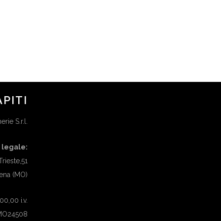
08/12 OTTOBRE –
GRANDEMILIA –
MODENA
in
APPUNTAMENTI
APITI
rie S.r.l.
 legale:
Trieste,51
ena (MO)
0,00 i.v.
 MO24508