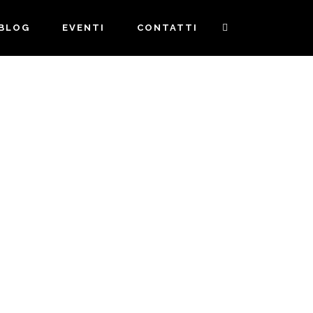
BLOG
EVENTI
CONTATTI
SEI STATA INVITATA A
UN MATRIMONIO?
ECCO COME
TRUCCARTI 💐