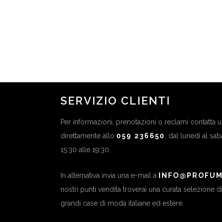
NAJ OLEARI VISAGISTA
GIVEN
| 9/10 MAGGIO – GRAN
6/1
RENO – BOLOGNA
POR
in
APPUNTAMENTI
SERVIZIO CLIENTI
Per informazioni, prenotazioni o reclami contatta
direttamente allo
059 236650
, dal lunedì al sa
15:30 alle 19:30.
In alternativa invia una e-mail a
INFO@PROFUM
nostri punti vendita troverai una curata selezione 
grandi case di moda italiane ed estere.