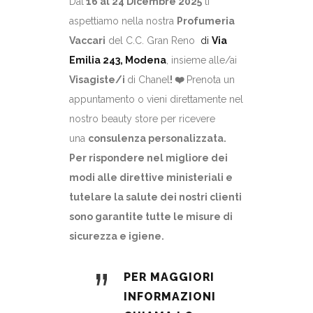
Dal
16 al 24 Dicembre 2025
ti
aspettiamo nella nostra
Profumeria
Vaccari
del C.C. Gran Reno
di
Via
Emilia 243, Modena
, insieme alle/ai
Visagiste/i
di Chanel
! ❤️
Prenota un
appuntamento o vieni direttamente nel
nostro beauty store per ricevere
una
consulenza personalizzata.
Per rispondere nel migliore dei
modi alle direttive ministeriali e
tutelare la salute dei nostri clienti
sono garantite tutte le misure di
sicurezza e igiene.
”
PER MAGGIORI
INFORMAZIONI