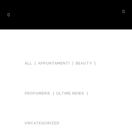
ALL
APPUNTAMENTI
BEAUTY
PROFUMERIE
ULTIME NEWS
CHANEL VISAGISTA | 26/29
UNCATEGORIZED
NOVEMBRE – GRAN RENO-