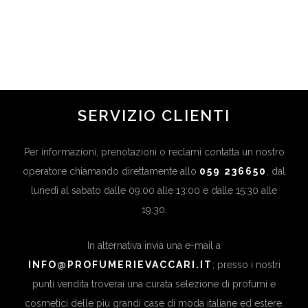
PER LEI: IDEE REGALO PER SAN
VALENTINO
in
Beauty Trend
,
Ultime News
SERVIZIO CLIENTI
Per informazioni, prenotazioni o reclami contatta un nostro
operatore chiamando direttamente allo
059 236650
, dal
lunedì al sabato dalle 09:00 alle 13:00 e dalle 15:30 alle
19:30.
In alternativa invia una e-mail a
INFO@PROFUMERIEVACCARI.IT
; presso i nostri
punti vendita troverai una curata selezione di profumi e
cosmetici delle più grandi case di moda italiane ed estere.