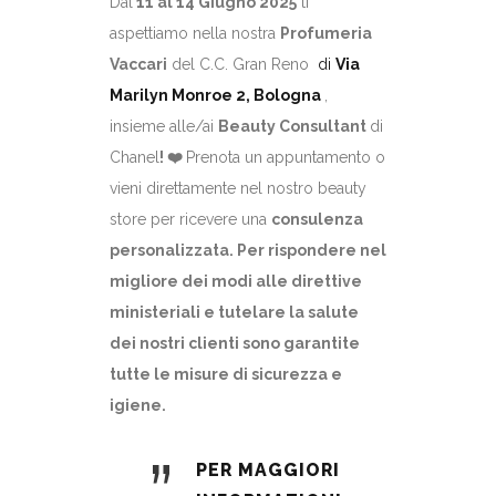
Dal
11 al 14 Giugno 2025
ti
aspettiamo nella nostra
Profumeria
Vaccari
del C.C. Gran Reno
di
Via
Marilyn Monroe 2, Bologna
,
insieme alle/ai
Beauty Consultant
di
Chanel
! ❤️
Prenota un appuntamento o
vieni direttamente nel nostro beauty
store per ricevere una
consulenza
personalizzata.
Per rispondere nel
migliore dei modi alle direttive
ministeriali e tutelare la salute
dei nostri clienti sono garantite
tutte le misure di sicurezza e
igiene.
PER MAGGIORI