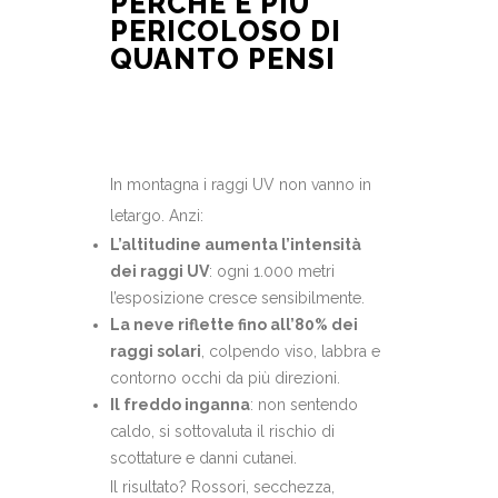
PERCHÉ È PIÙ
PERICOLOSO DI
QUANTO PENSI
In montagna i raggi UV non vanno in
letargo. Anzi:
L’altitudine aumenta l’intensità
dei raggi UV
: ogni 1.000 metri
l’esposizione cresce sensibilmente.
La neve riflette fino all’80% dei
raggi solari
, colpendo viso, labbra e
contorno occhi da più direzioni.
Il freddo inganna
: non sentendo
caldo, si sottovaluta il rischio di
scottature e danni cutanei.
Il risultato? Rossori, secchezza,