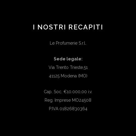
I NOSTRI RECAPITI
Le Profumerie S.r.l.
Sede legale:
Via Trento Trieste,51
41125 Modena (MO)
Cap. Soc. €10.000,00 i.v.
Reg. Imprese MO24508
P.IVA 01826830364