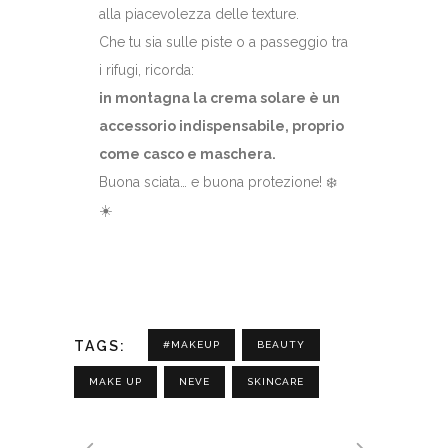
alla piacevolezza delle texture.
Che tu sia sulle piste o a passeggio tra
i rifugi, ricorda:
in montagna la crema solare è un
accessorio indispensabile, proprio
come casco e maschera.
Buona sciata… e buona protezione! ❄️
☀️
TAGS:
#MAKEUP
BEAUTY
MAKE UP
NEVE
SKINCARE