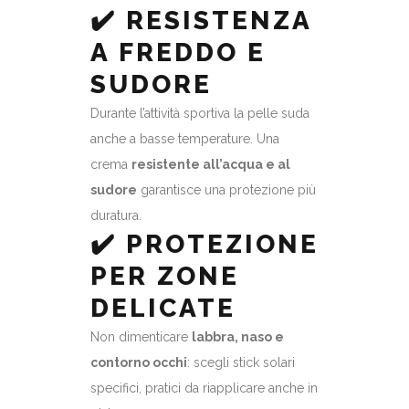
✔️ RESISTENZA
A FREDDO E
SUDORE
Durante l’attività sportiva la pelle suda
anche a basse temperature. Una
crema
resistente all’acqua e al
sudore
garantisce una protezione più
duratura.
✔️ PROTEZIONE
PER ZONE
DELICATE
Non dimenticare
labbra, naso e
contorno occhi
: scegli stick solari
specifici, pratici da riapplicare anche in