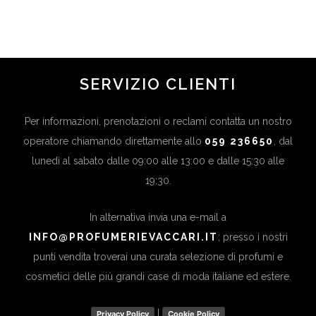
in
Ultime News
SERVIZIO CLIENTI
Per informazioni, prenotazioni o reclami contatta un nostro
operatore chiamando direttamente allo
059 236650
, dal
lunedì al sabato dalle 09:00 alle 13:00 e dalle 15:30 alle
19:30.
In alternativa invia una e-mail a
INFO@PROFUMERIEVACCARI.IT
; presso i nostri
punti vendita troverai una curata selezione di profumi e
cosmetici delle più grandi case di moda italiane ed estere.
|
Privacy Policy
Cookie Policy