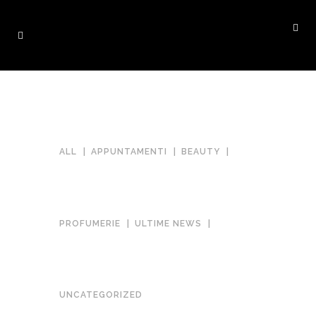
ALL
APPUNTAMENTI
BEAUTY
PROFUMERIE
ULTIME NEWS
UN BUON SIERO PUÒ FARE LA
UNCATEGORIZED
DIFFERENZA NELLA SKINCARE