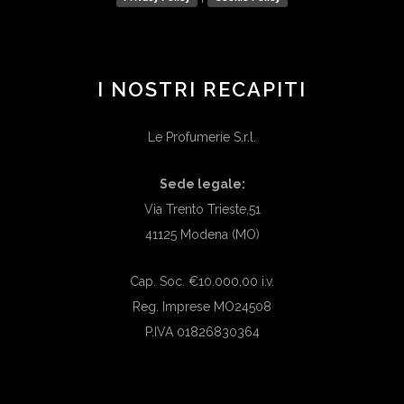
I NOSTRI RECAPITI
Le Profumerie S.r.l.
Sede legale:
Via Trento Trieste,51
41125 Modena (MO)
Cap. Soc. €10.000,00 i.v.
Reg. Imprese MO24508
P.IVA 01826830364