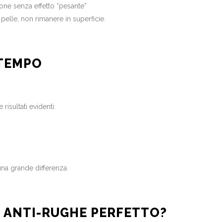
ione senza effetto “pesante”
pelle, non rimanere in superficie.
 TEMPO
risultati evidenti:
una grande differenza.
O ANTI-RUGHE PERFETTO?