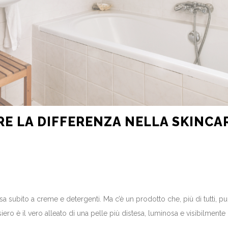
RE LA DIFFERENZA NELLA SKINCA
a subito a creme e detergenti. Ma c’è un prodotto che, più di tutti, può 
ero è il vero alleato di una pelle più distesa, luminosa e visibilmente