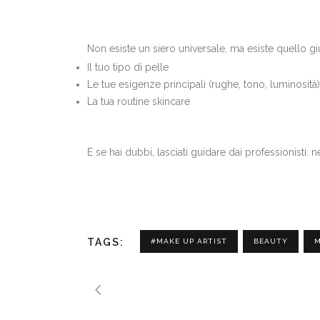
Non esiste un siero universale, ma esiste quello giu
Il tuo tipo di pelle
Le tue esigenze principali (rughe, tono, luminosità)
La tua routine skincare
E se hai dubbi, lasciati guidare dai professionisti:
TAGS:
#MAKE UP ARTIST
BEAUTY
M