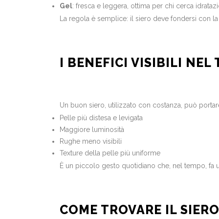
Gel
: fresca e leggera, ottima per chi cerca idrataz
La regola è semplice: il siero deve fondersi con la 
I BENEFICI VISIBILI NEL
Un buon siero, utilizzato con costanza, può portare 
Pelle più distesa e levigata
Maggiore luminosità
Rughe meno visibili
Texture della pelle più uniforme
È un piccolo gesto quotidiano che, nel tempo, fa 
COME TROVARE IL SIER