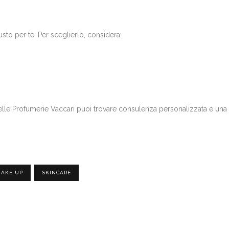
sto per te. Per sceglierlo, considera:
 nelle Profumerie Vaccari puoi trovare consulenza personalizzata e una s
AKE UP
SKINCARE