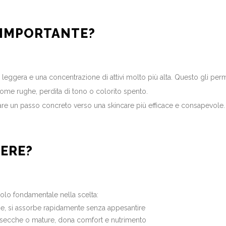
Ì IMPORTANTE?
ù leggera e una concentrazione di attivi molto più alta. Questo gli perm
ome rughe, perdita di tono o colorito spento.
a fare un passo concreto verso una skincare più efficace e consapevole.
IERE?
ruolo fondamentale nella scelta:
asse, si assorbe rapidamente senza appesantire
li secche o mature, dona comfort e nutrimento