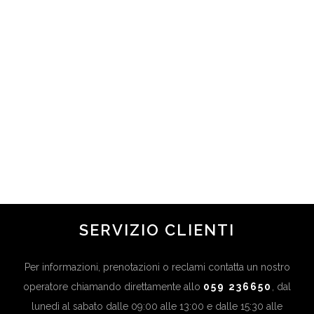
C.C. “PANORAMA”
in
PISTOIA
,
TOSCANA
SERVIZIO CLIENTI
Per informazioni, prenotazioni o reclami contatta un nostro
operatore chiamando direttamente allo
059 236650
, dal
lunedì al sabato dalle 09:00 alle 13:00 e dalle 15:30 alle