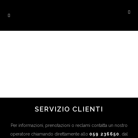
C.C. “VIA LARGA”
in
BOLOGNA
,
EMILIA ROMAGNA
,
PISTOIA
,
TOSCANA
...
SERVIZIO CLIENTI
Per informazioni, prenotazioni o reclami contatta un nostro
operatore chiamando direttamente allo
059 236650
, dal