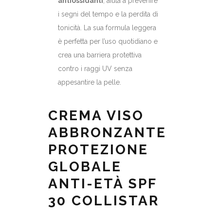
antiossidanti
, aiuta a prevenire
i segni del tempo e la perdita di
tonicità. La sua formula leggera
è perfetta per l’uso quotidiano e
crea una barriera protettiva
contro i raggi UV senza
appesantire la pelle.
CREMA VISO
ABBRONZANTE
PROTEZIONE
GLOBALE
ANTI-ETÀ SPF
30 COLLISTAR