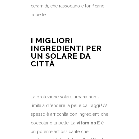
ceramidi, che rassodano e tonificano
la pelle.
I MIGLIORI
INGREDIENTI PER
UN SOLARE DA
CITTÀ
La protezione solare urbana non si
limita a difendere la pelle dai raggi UV:
spesso è arricchita con ingredienti che
coccolano la pelle. La
vitamina E
è
un potente antiossidante che