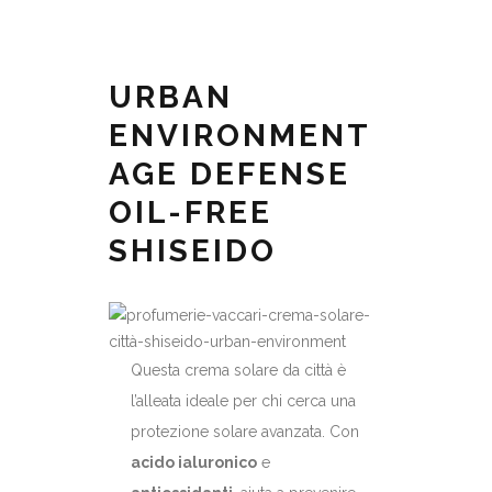
URBAN
ENVIRONMENT
AGE DEFENSE
OIL-FREE
SHISEIDO
Questa crema solare da città è
l’alleata ideale per chi cerca una
protezione solare avanzata. Con
acido ialuronico
e