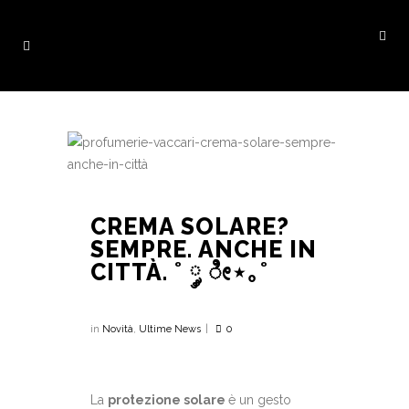
CREMA SOLARE?
SEMPRE. ANCHE IN
CITTÀ. ˚ ༘ ೀ⋆｡˚
in
Novità
,
Ultime News
0
La
protezione solare
è un gesto