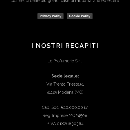
cosmetici delle più grandi case di moda italiane ed estere.
|
Privacy Policy
Cookie Policy
I NOSTRI RECAPITI
Le Profumerie S.r.l.
Sede legale:
Via Trento Trieste,51
41125 Modena (MO)
Cap. Soc. €10.000,00 i.v.
Reg. Imprese MO24508
P.IVA 01826830364