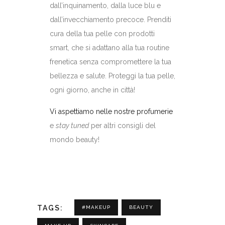
dall’inquinamento, dalla luce blu e
dall’invecchiamento precoce. Prenditi
cura della tua pelle con prodotti
smart, che si adattano alla tua routine
frenetica senza compromettere la tua
bellezza e salute. Proteggi la tua pelle,
ogni giorno, anche in città!
Vi aspettiamo nelle nostre profumerie
e
stay tuned
per altri consigli del
mondo beauty!
TAGS:
#MAKEUP
BEAUTY