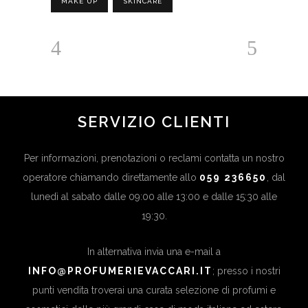
MAKE UP
SKINCARE
SERVIZIO CLIENTI
Per informazioni, prenotazioni o reclami contatta un nostro
operatore chiamando direttamente allo
059 236650
, dal
lunedì al sabato dalle 09:00 alle 13:00 e dalle 15:30 alle
19:30.
In alternativa invia una e-mail a
INFO@PROFUMERIEVACCARI.IT
; presso i nostri
punti vendita troverai una curata selezione di profumi e