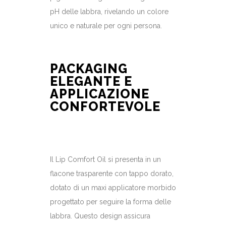
pH delle labbra, rivelando un colore
unico e naturale per ogni persona.
PACKAGING
ELEGANTE E
APPLICAZIONE
CONFORTEVOLE
Il Lip Comfort Oil si presenta in un
flacone trasparente con tappo dorato,
dotato di un maxi applicatore morbido
progettato per seguire la forma delle
labbra. Questo design assicura