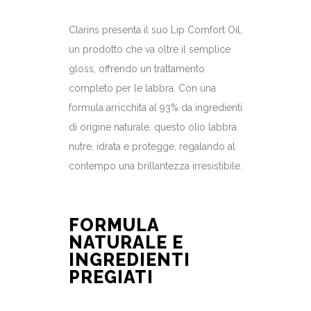
Clarins presenta il suo Lip Comfort Oil,
un prodotto che va oltre il semplice
gloss, offrendo un trattamento
completo per le labbra. Con una
formula arricchita al 93% da ingredienti
di origine naturale, questo olio labbra
nutre, idrata e protegge, regalando al
contempo una brillantezza irresistibile.
FORMULA
NATURALE E
INGREDIENTI
PREGIATI