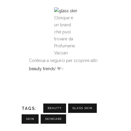
Clinique è
un brand
che puoi
trovare da
Profumerie
Vaccari
Continua a seguirci per scoprire altri
beauty trends
! 💙✨
TAGS:
BEAUTY
GLASS SKIN
SKIN
SKINCARE