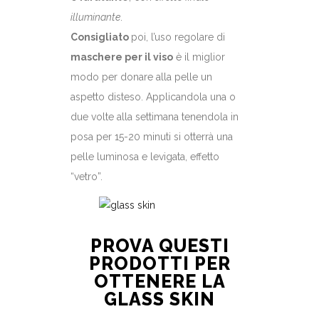
illuminante
.
Consigliato
poi, l’uso regolare di
maschere per il viso
è il miglior
modo per donare alla pelle un
aspetto disteso. Applicandola una o
due volte alla settimana tenendola in
posa per 15-20 minuti si otterrà una
pelle luminosa e levigata, effetto
“vetro”.
PROVA QUESTI
PRODOTTI PER
OTTENERE LA
GLASS SKIN