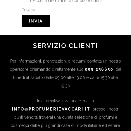
Accetta i termini e le condizioni della
Privacy
SERVIZIO CLIENTI
Per informazioni, prenotazioni o reclami contatta un nostro
operatore chiamando direttamente allo
059 236650
, dal
lunedì al sabato dalle 09:00 alle 13:00 e dalle 15:30 alle
19:30.
In alternativa invia una e-mail a
INFO@PROFUMERIEVACCARI.IT
; presso i nostri
punti vendita troverai una curata selezione di profumi e
cosmetici delle più grandi case di moda italiane ed estere.