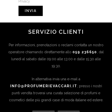
Privacy
SERVIZIO CLIENTI
Per informazioni, prenotazioni o reclami contatta un nostro
operatore chiamando direttamente allo
059 236650
, dal
lunedì al sabato dalle 09:00 alle 13:00 e dalle 15:30 alle
19:30.
In alternativa invia una e-mail a
INFO@PROFUMERIEVACCARI.IT
; presso i nostri
punti vendita troverai una curata selezione di profumi e
cosmetici delle più grandi case di moda italiane ed estere.