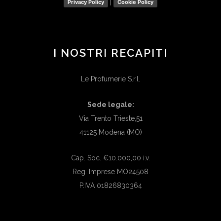
|
Privacy Policy
Cookie Policy
I NOSTRI RECAPITI
Le Profumerie S.r.l.
Sede legale:
Via Trento Trieste,51
41125 Modena (MO)
Cap. Soc. €10.000,00 i.v.
Reg. Imprese MO24508
P.IVA 01826830364