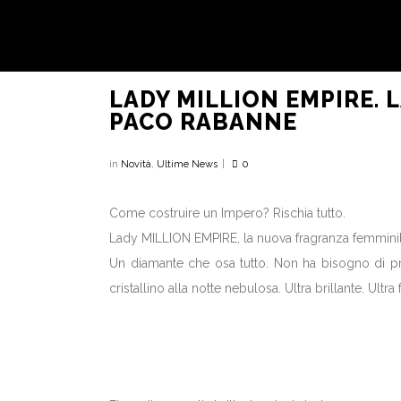
LADY MILLION EMPIRE. 
PACO RABANNE
in
Novità
,
Ultime News
0
Come costruire un Impero? Rischia tutto.
Lady MILLION EMPIRE, la nuova fragranza femmini
Un diamante che osa tutto. Non ha bisogno di pr
cristallino alla notte nebulosa. Ultra brillante. Ult