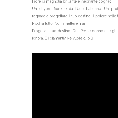
Fiore di magnolia brillante e inebriante cognac.
Un chypre floreale da Paco Rabanne. Un pro
regnare e progettare il tuo destino. Il potere nelle 
Rischia tutto. Non smettere mai.
Progetta il tuo destino. Ora. Per le donne che gli in
ignora. E i diamanti? Ne vuole di più.