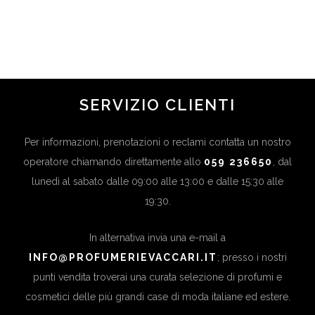
in
Novità
,
Ultime News
...
SERVIZIO CLIENTI
Per informazioni, prenotazioni o reclami contatta un nostro
operatore chiamando direttamente allo
059 236650
, dal
lunedì al sabato dalle 09:00 alle 13:00 e dalle 15:30 alle
19:30.
In alternativa invia una e-mail a
INFO@PROFUMERIEVACCARI.IT
; presso i nostri
punti vendita troverai una curata selezione di profumi e
cosmetici delle più grandi case di moda italiane ed estere.