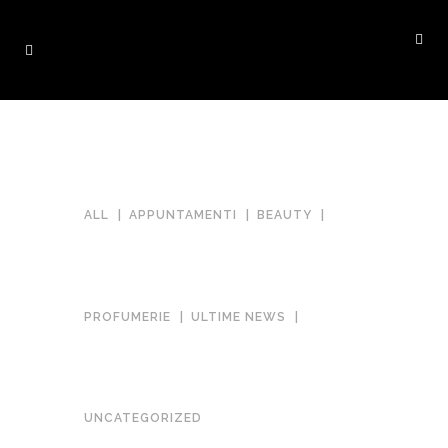
ALL
APPUNTAMENTI
BEAUTY
PROFUMERIE
ULTIME NEWS
SIGNORINA LIBERA: LA NUOVA
FRAGRANZA DI SALVATORE
UNCATEGORIZED
FERRAGAMO