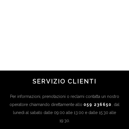
GRANDE RIAPERTURA –
PROFUMERIE VACCARI
SASSUOLO
in
APPUNTAMENTI
...
SERVIZIO CLIENTI
Per informazioni, prenotazioni o reclami contatta un nostro
operatore chiamando direttamente allo
059 236650
, dal
lunedì al sabato dalle 09:00 alle 13:00 e dalle 15:30 alle
19:30.