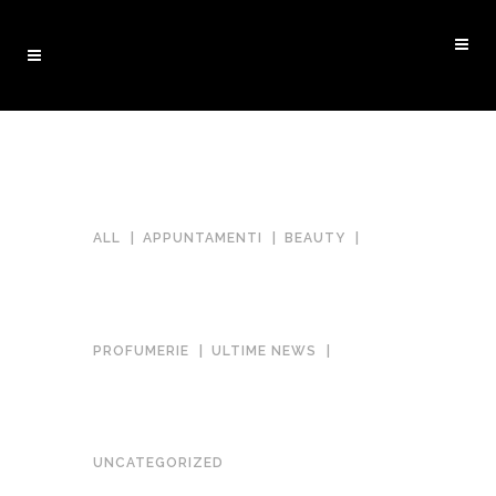
ALL
APPUNTAMENTI
BEAUTY
PROFUMERIE
ULTIME NEWS
UNCATEGORIZED