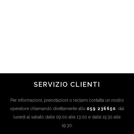
COME NASCONDERE LE
OCCHIAIE: TUTTI I TRUCCHI E I
CONSIGLI
in
Novità
,
Ultime News
...
SERVIZIO CLIENTI
Per informazioni, prenotazioni o reclami contatta un nostro
operatore chiamando direttamente allo
059 236650
, dal
lunedì al sabato dalle 09:00 alle 13:00 e dalle 15:30 alle
19:30.