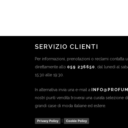
in
Novità
,
Ultime News
...
SERVIZIO CLIENTI
Per informazioni, prenotazioni o reclami contatta
direttamente allo
059 236650
, dal lunedì al sa
15:30 alle 19:30.
In alternativa invia una e-mail a
INFO@PROFUM
nostri punti vendita troverai una curata selezione 
grandi case di moda italiane ed estere.
|
Privacy Policy
Cookie Policy