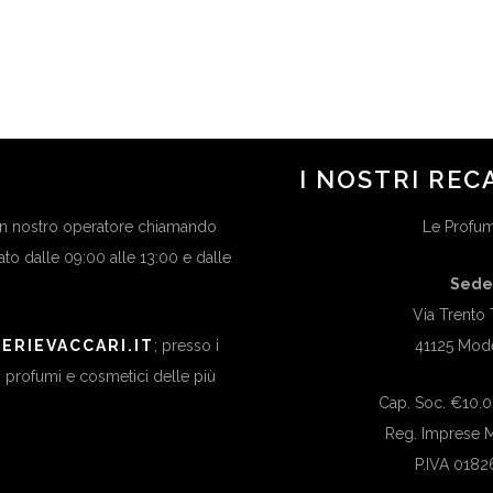
in
Beauty Trend
I NOSTRI REC
 un nostro operatore chiamando
Le Profume
bato dalle 09:00 alle 13:00 e dalle
Sede
Via Trento 
ERIEVACCARI.IT
; presso i
41125 Mod
di profumi e cosmetici delle più
Cap. Soc. €10.00
Reg. Imprese
P.IVA 018