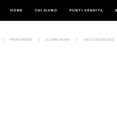
HOME
CHI SIAMO
PUNTI VENDITA
PROFUMERIE
ULTIME NEWS
UNCATEGORIZED
CURE CON PUPA
LE FESTE 💅🏻✨