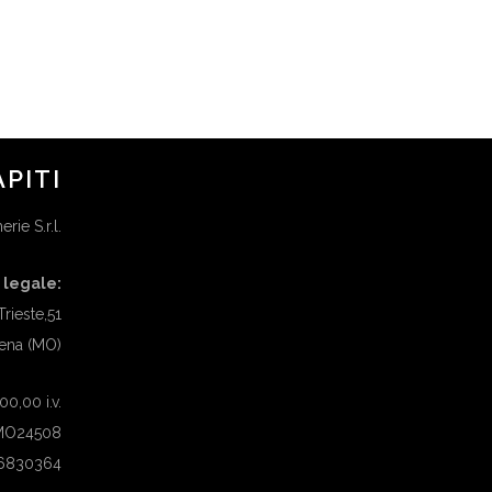
APITI
rie S.r.l.
 legale:
Trieste,51
ena (MO)
0,00 i.v.
 MO24508
26830364