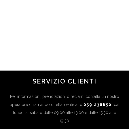
TENDENZE MAKE-UP MILANO
FASHION WEEK A/I 2025-2026:
UN TOCCO DI VIVACITÀ °❀⋆
in
Novità
,
Ultime News
...
SERVIZIO CLIENTI
Per informazioni, prenotazioni o reclami contatta un nostro
operatore chiamando direttamente allo
059 236650
, dal
lunedì al sabato dalle 09:00 alle 13:00 e dalle 15:30 alle
19:30.