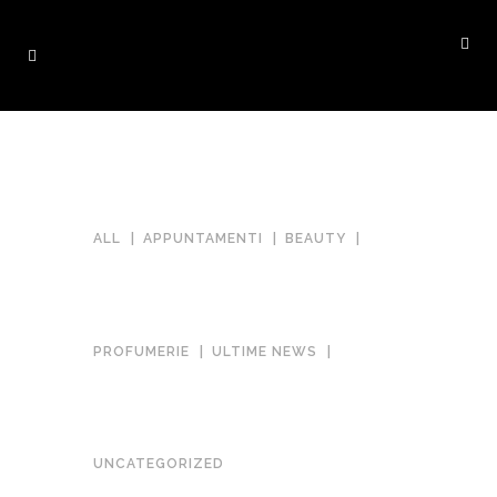
ALL
APPUNTAMENTI
BEAUTY
PROFUMERIE
ULTIME NEWS
DOLCE&GABBANA DEVOTION:
LA NUOVA FRAGRANZA 🍋🌸
UNCATEGORIZED
in
Novità