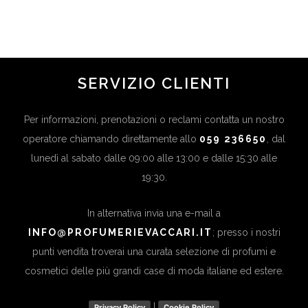
...
SERVIZIO CLIENTI
Per informazioni, prenotazioni o reclami contatta un nostro
operatore chiamando direttamente allo
059 236650
, dal
lunedì al sabato dalle 09:00 alle 13:00 e dalle 15:30 alle
19:30.
In alternativa invia una e-mail a
INFO@PROFUMERIEVACCARI.IT
; presso i nostri
punti vendita troverai una curata selezione di profumi e
cosmetici delle più grandi case di moda italiane ed estere.
|
Privacy Policy
Cookie Policy