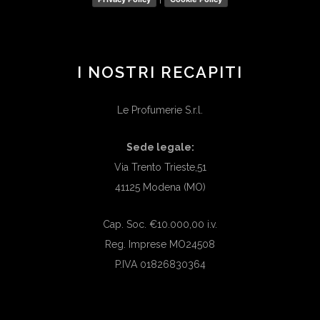
I NOSTRI RECAPITI
Le Profumerie S.r.l.
Sede legale:
Via Trento Trieste,51
41125 Modena (MO)
Cap. Soc. €10.000,00 i.v.
Reg. Imprese MO24508
P.IVA 01826830364