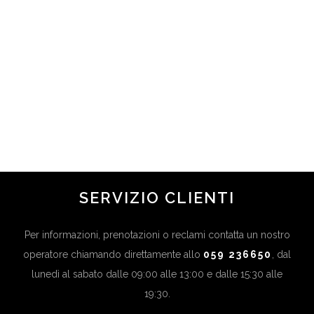
COME NASCONDERE LE
OCCHIAIE: TUTTI I TRUCCHI E I
CONSIGLI
in
Novità
,
Ultime News
...
SERVIZIO CLIENTI
Per informazioni, prenotazioni o reclami contatta un nostro
operatore chiamando direttamente allo
059 236650
, dal
lunedì al sabato dalle 09:00 alle 13:00 e dalle 15:30 alle
19:30.