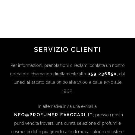
INVERNO 2023 MUST HAVE 🍂
in
Novità
SERVIZIO CLIENTI
Per informazioni, prenotazioni o reclami contatta un nostro
operatore chiamando direttamente allo
059 236650
, dal
lunedì al sabato dalle 09:00 alle 13:00 e dalle 15:30 alle
19:30.
In alternativa invia una e-mail a
INFO@PROFUMERIEVACCARI.IT
; presso i nostri
punti vendita troverai una curata selezione di profumi e
cosmetici delle più grandi case di moda italiane ed estere.