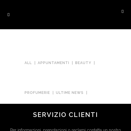
ALL
APPUNTAMENTI
BEAUTY
PROFUMERIE
ULTIME NEWS
SERVIZIO CLIENTI
UNCATEGORIZED
Per informazioni, prenotazioni o reclami contatta un nostro