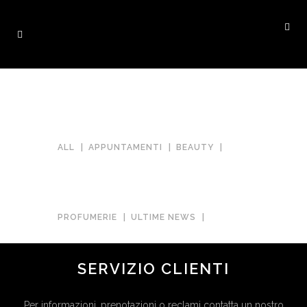
ALL
APPUNTAMENTI
BEAUTY
PROFUMERIE
ULTIME NEWS
SERVIZIO CLIENTI
UNCATEGORIZED
Per informazioni, prenotazioni o reclami contatta un nostro